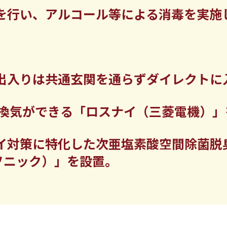
を行い、
アルコール等による消毒を
実施
出入りは
共通玄関を通らずダイレクトに
間換気ができる
「ロスナイ（三菱電機）」
イ対策に
特化した次亜塩素酸空間除菌脱
ソニック）」を
設置。