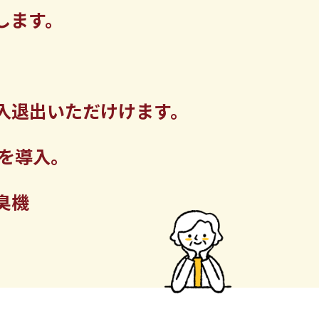
します。
入退出いただけけます。
を導入。
臭機